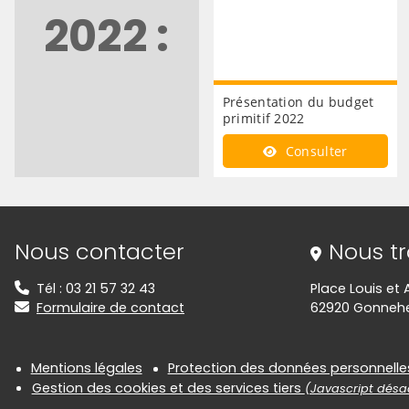
2022 :
Présentation du budget
primitif 2022
Consulter
Informations de contact
Nous contacter
Nous t
Tél : 03 21 57 32 43
Place Louis et
Formulaire de contact
62920 Gonne
Informations réglementair
Mentions légales
Protection des données personnelle
Gestion des cookies et des services tiers
(Javascript désac