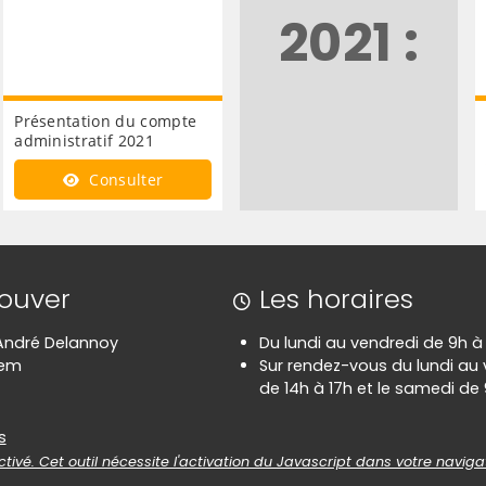
2021 :
Présentation du compte
administratif 2021
Consulter
rouver
Les horaires
 André Delannoy
Du lundi au vendredi de 9h à
hem
Sur rendez-vous du lundi au
de 14h à 17h et le samedi de 
es
s
tivé. Cet outil nécessite l'activation du Javascript dans votre naviga