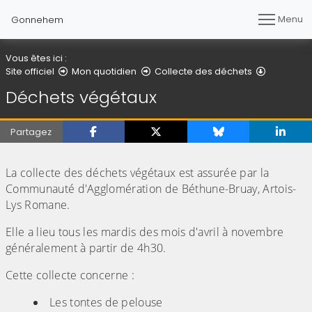
Menu
Gonnehem
Vous êtes ici :
Déchets 
Site officiel
Mon quotidien
Collecte des déchets
Déchets végétaux
Partagez
(Cliquez sur l'image pour l'agrandir)
La collecte des déchets végétaux est assurée par la
Communauté d'Agglomération de Béthune-Bruay, Artois-
Lys Romane.
Elle a lieu tous les mardis des mois d'avril à novembre
généralement à partir de 4h30.
Cette collecte concerne :
Les tontes de pelouse