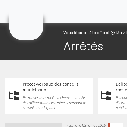
Gonnehem
Vous êtes ici :
Site officiel
Ma vil
Arrêtés
Procès-verbaux des conseils
Délib
municipaux
conse
Retrouver les procès-verbaux et la liste
Retrouv
des délibérations examinées pendant les
décisio
conseils municipaux
publica
Publié le 03 juillet 2026