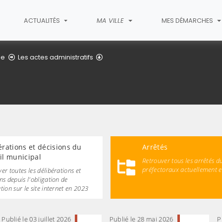
ACTUALITÉS
MA VILLE
MES DÉMARCHES
Arrêtés
le
Les actes administratifs
érations et décisions du
Arrêtés
il municipal
Retrouver tous les arrêtés d
préfectoraux actuellement 
er toutes les délibérations et
ns depuis l'obligation de
tion sur le site internet en 2023
Publié le 03 juillet 2026
Publié le 28 mai 2026
P