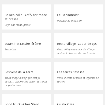
Le Deauville - Café, bar-tabac
Le Poissonnier
et presse
Poissonnier ambulant
Café, bar-tabac, presse
Estaminet Le Sire Jérôme
Resto-village "Coeur de Lys"
Estaminet
Resto-village au cœur du village
seniors la Maison de nos Parents
Les Sens de la Terre
Les serres Casalisa
Maraîchage biologique certifie
Vente directe de fruits et légumes de
Ecocert. Légumes de saison et fraises
saison.
de pleine terre.
Food truck - Chez Steph'
Gusto Pizza