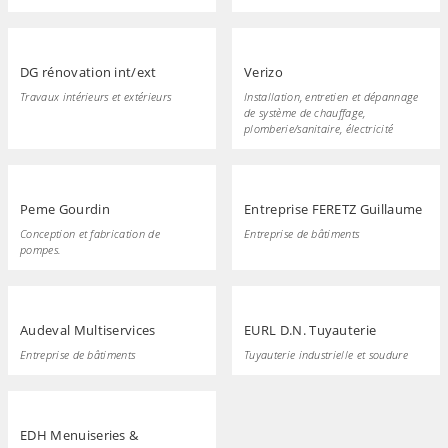
DG rénovation int/ext
Verizo
Travaux intérieurs et extérieurs
Installation, entretien et dépannage
de système de chauffage,
plomberie/sanitaire, électricité
Peme Gourdin
Entreprise FERETZ Guillaume
Conception et fabrication de
Entreprise de bâtiments
pompes.
Audeval Multiservices
EURL D.N. Tuyauterie
Entreprise de bâtiments
Tuyauterie industrielle et soudure
EDH Menuiseries &