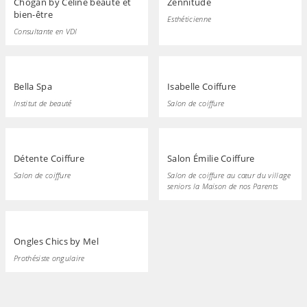
Chogan by Céline beauté et
Zennitude
bien-être
Esthéticienne
Consultante en VDI
Bella Spa
Isabelle Coiffure
Institut de beauté
Salon de coiffure
Détente Coiffure
Salon Émilie Coiffure
Salon de coiffure
Salon de coiffure au cœur du village
seniors la Maison de nos Parents
Ongles Chics by Mel
Prothésiste ongulaire