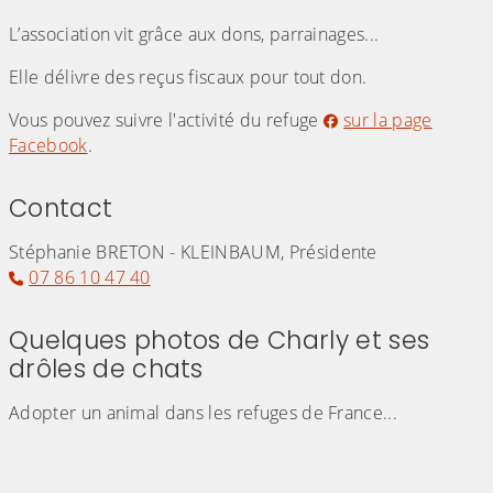
L’association vit grâce aux dons, parrainages...
Elle délivre des reçus fiscaux pour tout don.
Vous pouvez suivre l'activité du refuge
sur la page
Facebook
.
Contact
Stéphanie BRETON - KLEINBAUM, Présidente
07 86 10 47 40
Quelques photos de Charly et ses
drôles de chats
Adopter un animal dans les refuges de France...
(Cliquez sur l'image pour l'agrandir)
(Cliquez sur l'image pour l'agr
(Cliquez sur l'image pour l'agrandir)
(Cliquez sur l'image pour l'agr
(Cliquez sur l'image pour l'agrandir)
(Cliquez sur l'image pour l'agr
(Cliquez sur l'image pour l'agrandir)
(Cliquez sur l'image pour l'agr