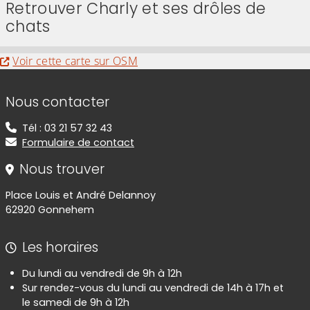
Retrouver Charly et ses drôles de
chats
Evitez la carte interactive ci-après et aller au
Voir cette carte sur OSM
Informations de contact
Nous contacter
Tél : 03 21 57 32 43
Formulaire de contact
Nous trouver
Place Louis et André Delannoy
62920 Gonnehem
Les horaires
Du lundi au vendredi de 9h à 12h
Sur rendez-vous du lundi au vendredi de 14h à 17h et
le samedi de 9h à 12h