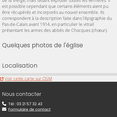
de la Vierge, mais faisant exploser toutes les verrières. Il
est possible cependant que certains éléments aient pu
être récupérés et incorporés au nouvel ensemble. Ils
correspondent à la description faite dans l’épigraphie du
Pas-de-Calais avant 1914, en particulier le vitrail
présentant les armes des abbés de Chocques (chœur).
Quelques photos de l'église
(Cliquez sur l'image pour l'agrandir)
(Cliquez sur l'image pour l'agr
(Cliquez sur l'image pour l'agrandir)
(Cliquez sur l'image pour l'agr
Localisation
Evitez la carte interactive ci-après et aller au
Voir cette carte sur OSM
Informations de contact
Nous contacter
Tél : 03 21 57 32 43
Formulaire de contact