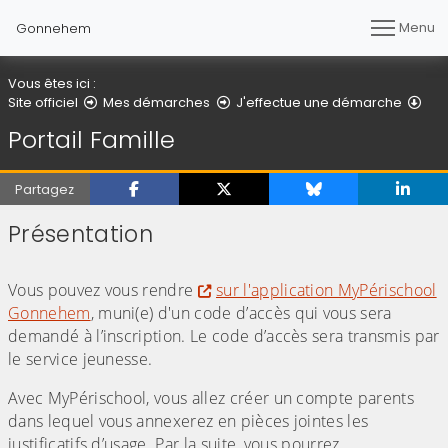
Menu
Gonnehem
Vous êtes ici :
Port
Site officiel
Mes démarches
J'effectue une démarche
Portail Famille
Partagez
Présentation
(Cliquez sur l'image pour l'agrandir)
Vous pouvez vous rendre
sur l'application MyPérischool
Gonnehem
, muni(e) d'un code d’accès qui vous sera
demandé à l’inscription. Le code d’accès sera transmis par
le service jeunesse.
Avec MyPérischool, vous allez créer un compte parents
dans lequel vous annexerez en pièces jointes les
justificatifs d’usage. Par la suite, vous pourrez