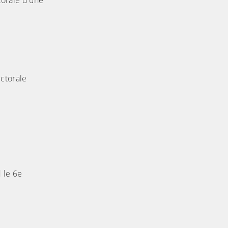
torale d'une
ectorale
d le 6e