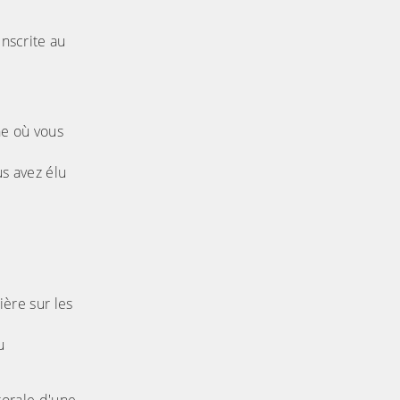
inscrite au
ne où vous
us avez élu
ière sur les
u