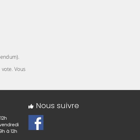
érendum).
e vote. Vous
Nous suivre
 12h
 vendredi
9h à 12h