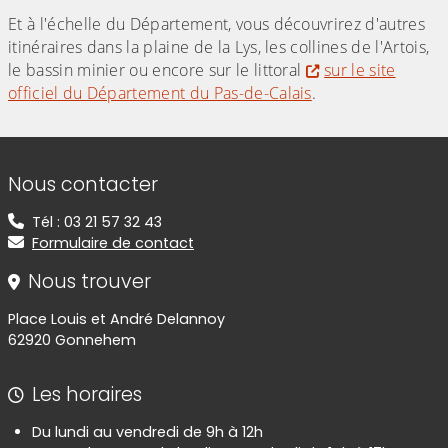
Et à l'échelle du Département, vous découvrirez d'autres
itinéraires dans la plaine de la Lys, les collines de l'Artois,
le bassin minier ou encore sur le littoral
sur le site
officiel du Département du Pas-de-Calais
.
Informations de contact
Nous contacter
Tél : 03 21 57 32 43
Formulaire de contact
Nous trouver
Place Louis et André Delannoy
62920 Gonnehem
Les horaires
Du lundi au vendredi de 9h à 12h