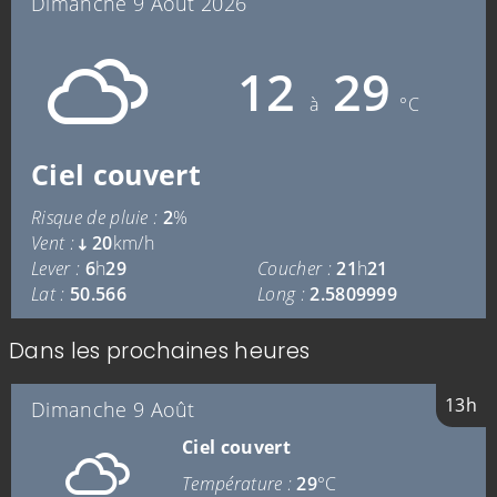
Dimanche 9 Août 2026
12
29
à
°C
Ciel couvert
Risque de pluie :
2
%
Vent :
20
km/h
Lever :
6
h
29
Coucher :
21
h
21
Lat :
50.566
Long :
2.5809999
Dans les prochaines heures
13h
Dimanche 9 Août
Ciel couvert
Température :
29
°C