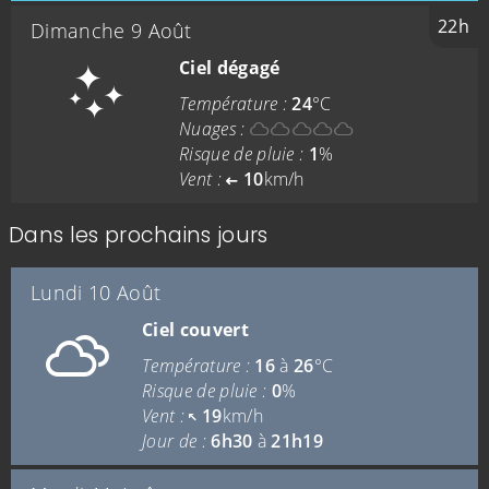
22h
Dimanche 9 Août
Ciel dégagé
Température :
24
°C
Nuages :
Risque de pluie :
1
%
Vent :
10
km/h
Dans les prochains jours
Lundi 10 Août
Ciel couvert
Température :
16
à
26
°C
Risque de pluie :
0
%
Vent :
19
km/h
Jour de :
6h30
à
21h19