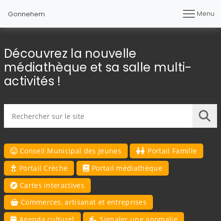
Menu
Gonnehem
Découvrez la nouvelle
médiathèque et sa salle multi-
activités !
Rechercher sur le site
Lan
Conseil Municipal des Jeunes
Portail Famille
Portail Crèche
Portail médiathèque
Cartes interactives
Commerces, artisanat et entreprises
Agenda culturel
Signaler une anomalie