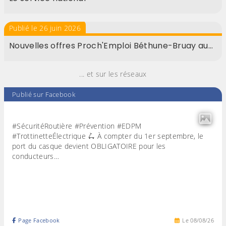
Publié le 26 juin 2026
Nouvelles offres Proch'Emploi Béthune-Bruay au…
... et sur les réseaux
Publié sur Facebook
#SécuritéRoutière #Prévention #EDPM
#TrottinetteÉlectrique 🛴 À compter du 1er septembre, le
port du casque devient OBLIGATOIRE pour les
conducteurs…
Page Facebook
Le
08
/
08
/
26