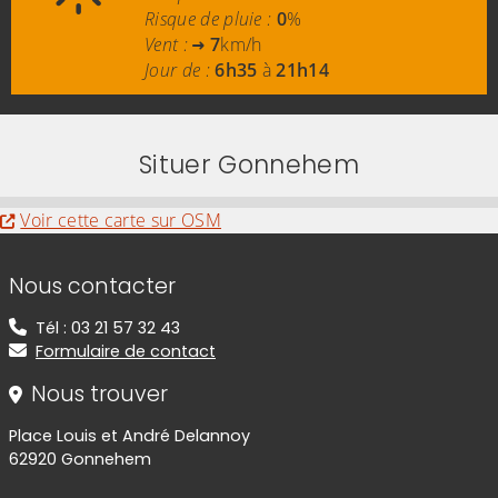
Risque de pluie :
0
%
Vent :
7
km/h
Jour de :
6h35
à
21h14
Situer Gonnehem
Evitez la carte interactive ci-après et aller au
Voir cette carte sur OSM
Informations de contact
Nous contacter
Tél : 03 21 57 32 43
Formulaire de contact
Nous trouver
Place Louis et André Delannoy
62920 Gonnehem