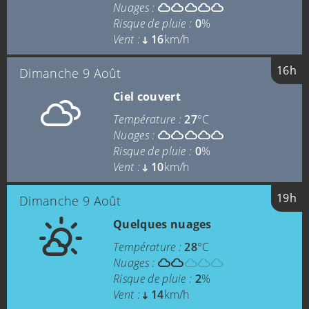
Nuages :
Risque de pluie :
0
%
Vent :
16
km/h
16h
Dimanche 9 Août
Ciel couvert
Température :
27
°C
Nuages :
Risque de pluie :
0
%
Vent :
10
km/h
19h
Dimanche 9 Août
Quelques nuages
Température :
28
°C
Nuages :
Risque de pluie :
2
%
Vent :
14
km/h