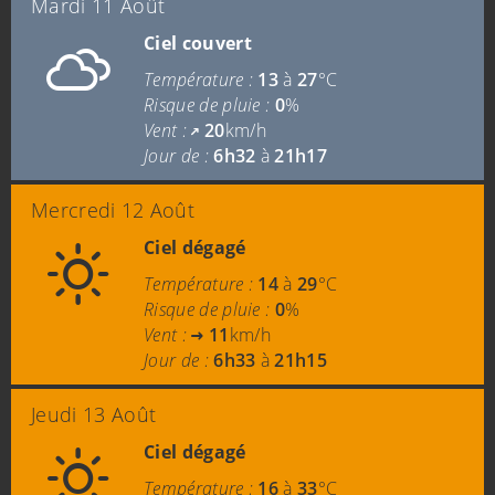
Mardi 11 Août
Ciel couvert
Température :
13
à
27
°C
Risque de pluie :
0
%
Vent :
20
km/h
Jour de :
6h32
à
21h17
Mercredi 12 Août
Ciel dégagé
Température :
14
à
29
°C
Risque de pluie :
0
%
Vent :
11
km/h
Jour de :
6h33
à
21h15
Jeudi 13 Août
Ciel dégagé
Température :
16
à
33
°C