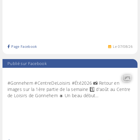
Page Facebook
Le
07
/
08
/
26
Publié sur Facebook
#Gonnehem #CentreDeLoisirs #Été2026 📸 Retour en
images sur la 1ère partie de la semaine 1️⃣ d'août au Centre
de Loisirs de Gonnehem ☀️ Un beau début…