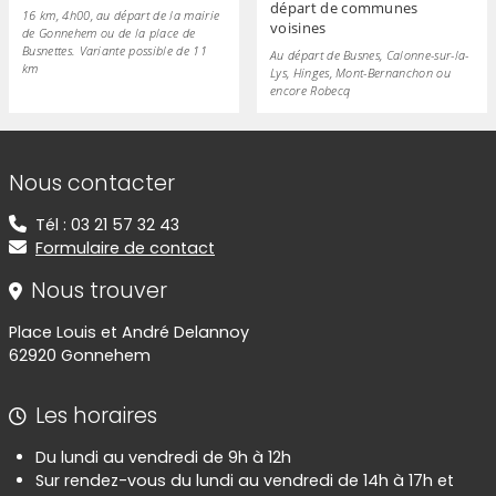
départ de communes
16 km, 4h00, au départ de la mairie
voisines
de Gonnehem ou de la place de
Busnettes. Variante possible de 11
Au départ de Busnes, Calonne-sur-la-
km
Lys, Hinges, Mont-Bernanchon ou
encore Robecq
Informations de contact
Nous contacter
Tél : 03 21 57 32 43
Formulaire de contact
Nous trouver
Place Louis et André Delannoy
62920 Gonnehem
Les horaires
Du lundi au vendredi de 9h à 12h
Sur rendez-vous du lundi au vendredi de 14h à 17h et