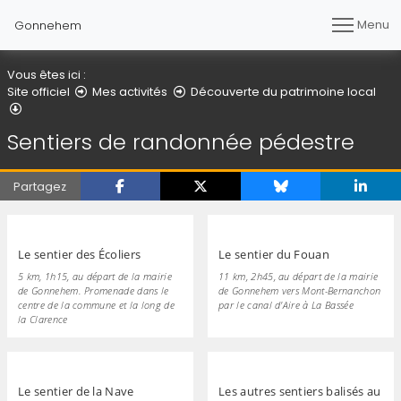
Menu
Gonnehem
Vous êtes ici :
Site officiel
Mes activités
Découverte du patrimoine local
Sentiers de randonnée pédestre
Sentiers de randonnée pédestre
Partagez
Le sentier des Écoliers
Le sentier du Fouan
5 km, 1h15, au départ de la mairie
11 km, 2h45, au départ de la mairie
de Gonnehem. Promenade dans le
de Gonnehem vers Mont-Bernanchon
centre de la commune et la long de
par le canal d'Aire à La Bassée
la Clarence
Le sentier de la Nave
Les autres sentiers balisés au