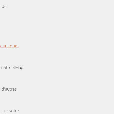
é du
aceurs-que-
OpenStreetMap
u d'autres
s sur votre