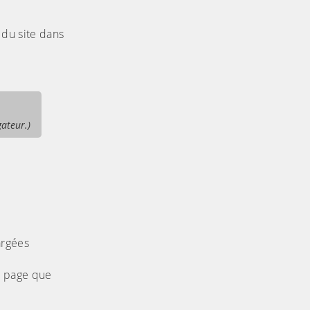
 du site dans
gateur.)
argées
a page que