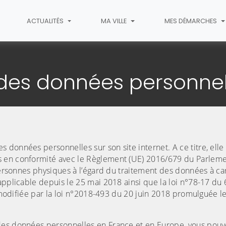
ACTUALITÉS
MA VILLE
MES DÉMARCHES
ction des données personnelles
 des données personnel
données personnelles sur son site internet. A ce titre, elle
s en conformité avec le Règlement (UE) 2016/679 du Parlem
 personnes physiques à l’égard du traitement des données à ca
applicable depuis le 25 mai 2018 ainsi que la loi n°78-17 du 
s modifiée par la loi n°2018-493 du 20 juin 2018 promulguée le
des données personnelles en France et en Europe, vous pouv