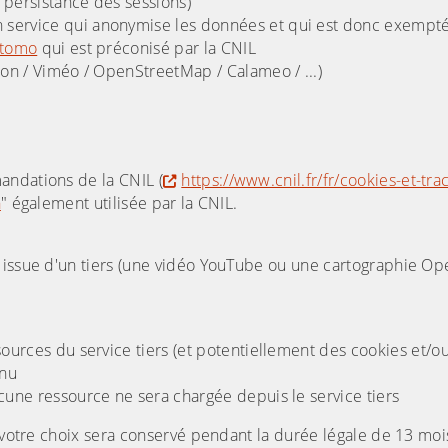
 persistance des sessions)
 service qui anonymise les données et qui est donc exempt
tomo
qui est préconisé par la CNIL
ion / Viméo / OpenStreetMap / Calameo / ...)
andations de la CNIL (
https://www.cnil.fr/fr/cookies-et-tr
n
" également utilisée par la CNIL.
é issue d'un tiers (une vidéo YouTube ou une cartographie 
sources du service tiers (et potentiellement des cookies et/o
enu
ucune ressource ne sera chargée depuis le service tiers
, votre choix sera conservé pendant la durée légale de 13 moi