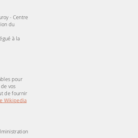
uroy - Centre
tion du
égué à la
sables pour
 de vos
ut de fournir
e Wikipedia
dministration