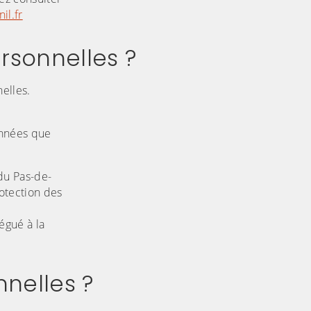
il.fr
rsonnelles ?
nelles.
onnées que
 du Pas-de-
otection des
égué à la
nnelles ?