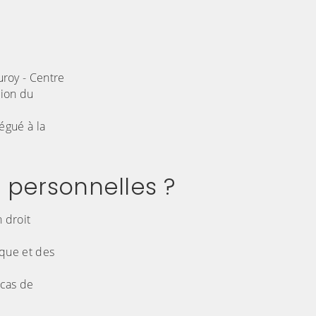
uroy - Centre
tion du
égué à la
s personnelles ?
 droit
ique et des
 cas de