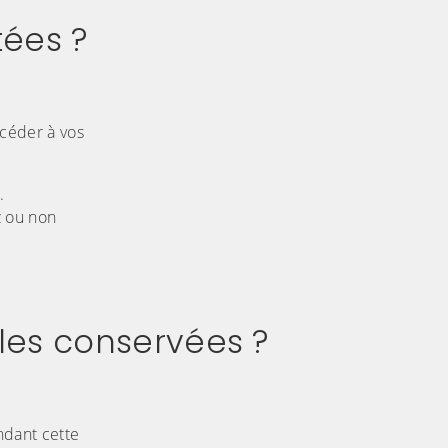
tées ?
ccéder à vos
.
z ou non
les conservées ?
ndant cette