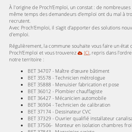
À l'origine de Proch’Emploi, un constat : de nombreuses
même temps des demandeurs d’emploi ont du mal à trou
recrutent.
Avec Proch’Emploi, il s’agit d’apporter des solutions n
d’emploi.
Régulièrement, la commune souhaite vous faire un état de
Proch’Emploi et vous trouverez
ICI
, repris dans l’ordr
notre territoire :
BET 34707 - Maître d'œuvre bâtiment
BET 35578 - Technicien métrologue
BET 35888 - Menuisier fabrication et pose
BET 36012 - Plombier chauffagiste
BET 36427 - Mécanicien automobile
BET 36904 - Technicien de calibration
BET 37174 - Dessinateur CVC
BET 37329 - Ouvrier qualifié installateur canalis
BET 37506- Monteur en isolation chambres fro