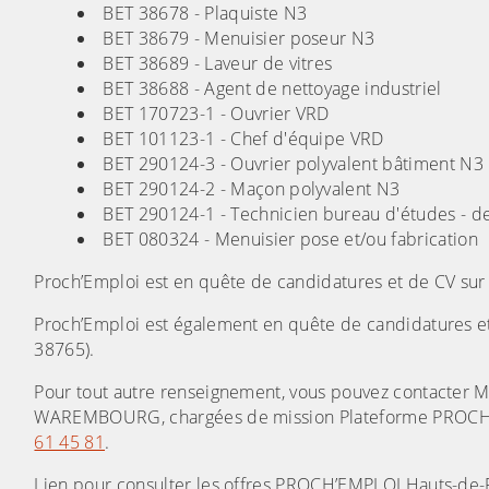
BET 38678 - Plaquiste N3
BET 38679 - Menuisier poseur N3
BET 38689 - Laveur de vitres
BET 38688 - Agent de nettoyage industriel
BET 170723-1 - Ouvrier VRD
BET 101123-1 - Chef d'équipe VRD
BET 290124-3 - Ouvrier polyvalent bâtiment N3
BET 290124-2 - Maçon polyvalent N3
BET 290124-1 - Technicien bureau d'études - de
BET 080324 - Menuisier pose et/ou fabrication
Proch’Emploi est en quête de candidatures et de CV sur
Proch’Emploi est également en quête de candidatures et 
38765).
Pour tout autre renseignement, vous pouvez contact
WAREMBOURG, chargées de mission Plateforme PROCH'
61 45 81
.
Lien pour consulter les offres PROCH’EMPLOI Hauts-de-