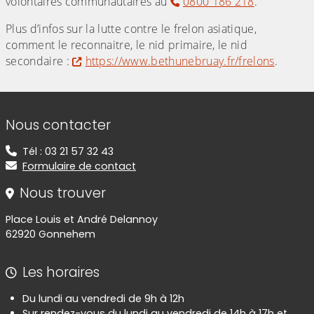
volontaires communautaires au
0800 186 218
.
Plus d’infos sur la lutte contre le frelon asiatique,
comment le reconnaitre, le nid primaire, le nid
secondaire :
https://www.bethunebruay.fr/frelons
.
Informations de contact
Nous contacter
Tél : 03 21 57 32 43
Formulaire de contact
Nous trouver
Place Louis et André Delannoy
62920 Gonnehem
Les horaires
Du lundi au vendredi de 9h à 12h
Sur rendez-vous du lundi au vendredi de 14h à 17h et