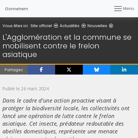
Menu
Gonnehem
Détail de l'a
Vous êtes ici :
Site officiel
Actualités
Nouvelles
L'Agglomération et la commune se
mobilisent contre le frelon
asiatique
Partagez
(Cliquez sur l'image pour l'agrandir)
Publié le 26 mars 2024
Dans le cadre d'une action proactive visant à
protéger la biodiversité locale, les collectivités ont
lancé une opération de lutte contre le frelon
asiatique. Cet insecte, prédateur redoutable des
abeilles domestiques, représente une menace