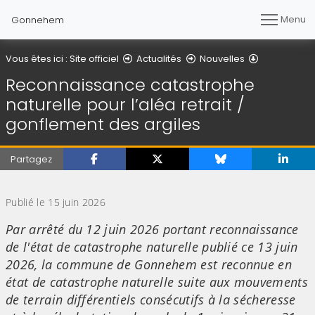
Menu
Gonnehem
Détail de l'a
Vous êtes ici :
Site officiel
Actualités
Nouvelles
Reconnaissance catastrophe
naturelle pour l’aléa retrait /
gonflement des argiles
Partagez
(Cliquez sur l'image pour l'agrandir)
Publié le 15 juin 2026
Par arrêté du 12 juin 2026 portant reconnaissance
de l'état de catastrophe naturelle publié ce 13 juin
2026, la commune de Gonnehem est reconnue en
état de catastrophe naturelle suite aux mouvements
de terrain différentiels consécutifs à la sécheresse