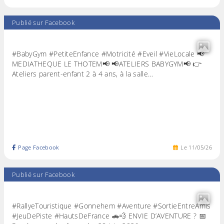
Publié sur Facebook
#BabyGym #PetiteEnfance #Motricité #Eveil #VieLocale 📢
MEDIATHEQUE LE THOTEM📢 📢ATELIERS BABYGYM📢 👉
Ateliers parent-enfant 2 à 4 ans, à la salle…
Page Facebook
Le
11
/
05
/
26
Publié sur Facebook
#RallyeTouristique #Gonnehem #Aventure #SortieEntreAmis
#JeuDePiste #HautsDeFrance 🚗💨 ENVIE D’AVENTURE ? 📅