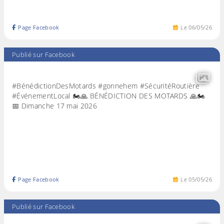
Page Facebook
Le
06
/
05
/
26
Publié sur Facebook
#BénédictionDesMotards #gonnehem #SécuritéRoutière
#ÉvénementLocal 🏍️🙏 BÉNÉDICTION DES MOTARDS 🙏🏍️
📅 Dimanche 17 mai 2026
Page Facebook
Le
05
/
05
/
26
Publié sur Facebook