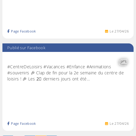
Page Facebook
Le
27
/
04
/
26
Publié sur Facebook
#CentreDeLoisirs #Vacances #Enfance #Animations
#souvenirs 🎉 Clap de fin pour la 2e semaine du centre de
loisirs ! 🎉 Les 2⃣ derniers jours ont été…
Page Facebook
Le
27
/
04
/
26