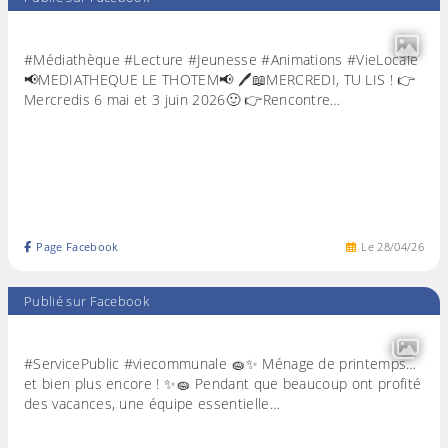
#Médiathèque #Lecture #Jeunesse #Animations #VieLocale
📢MEDIATHEQUE LE THOTEM📢 🖊📖MERCREDI, TU LIS ! 👉
Mercredis 6 mai et 3 juin 2026🙂 👉Rencontre…
Page Facebook
Le
28
/
04
/
26
Publié sur Facebook
#ServicePublic #viecommunale 🧽✨ Ménage de printemps…
et bien plus encore ! ✨🧽 Pendant que beaucoup ont profité
des vacances, une équipe essentielle…