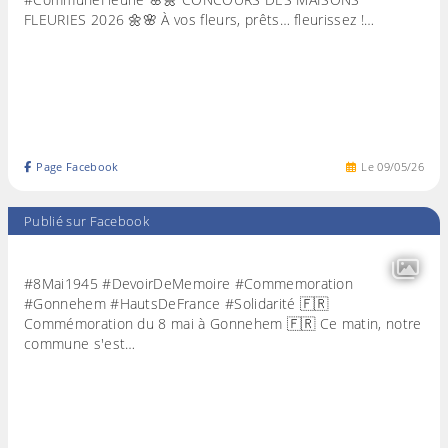
FLEURIES 2026 🌼🌸 À vos fleurs, prêts… fleurissez !…
Page Facebook
Le
09
/
05
/
26
Publié sur Facebook
#8Mai1945 #DevoirDeMemoire #Commemoration
#Gonnehem #HautsDeFrance #Solidarité 🇫🇷
Commémoration du 8 mai à Gonnehem 🇫🇷 Ce matin, notre
commune s'est…