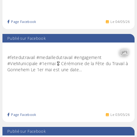
Page Facebook
Le
04
/
05
/
26
Publié sur Facebook
#fetedutravail #medailledutravail #engagement
#VieMunicipale #1ermai 🎖️ Cérémonie de la Fête du Travail à
Gonnehem Le 1er mai est une date…
Page Facebook
Le
03
/
05
/
26
Publié sur Facebook