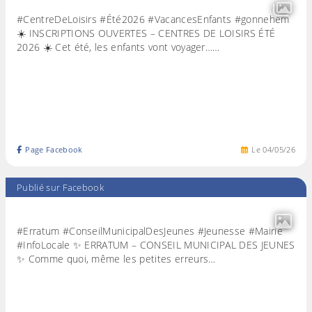
#CentreDeLoisirs #Été2026 #VacancesEnfants #gonnehem
☀️ INSCRIPTIONS OUVERTES – CENTRES DE LOISIRS ÉTÉ
2026 ☀️ Cet été, les enfants vont voyager……
Page Facebook
Le
04
/
05
/
26
Publié sur Facebook
#Erratum #ConseilMunicipalDesJeunes #Jeunesse #Mairie
#InfoLocale ✨ ERRATUM – CONSEIL MUNICIPAL DES JEUNES
✨ Comme quoi, même les petites erreurs…