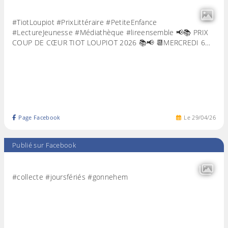
#TiotLoupiot #PrixLittéraire #PetiteEnfance
#LectureJeunesse #Médiathèque #lireensemble 📢📚 PRIX
COUP DE CŒUR TIOT LOUPIOT 2026 📚📢 📆MERCREDI 6…
Page Facebook
Le
29
/
04
/
26
Publié sur Facebook
#collecte #joursfériés #gonnehem