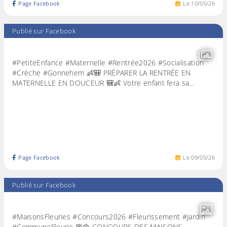
Page Facebook
Le
10
/
05
/
26
Publié sur Facebook
#PetiteEnfance #Maternelle #Rentrée2026 #Socialisation
#Crèche #Gonnehem 👶🎒 PRÉPARER LA RENTRÉE EN
MATERNELLE EN DOUCEUR 🎒👶 Votre enfant fera sa…
Page Facebook
Le
09
/
05
/
26
Publié sur Facebook
#MaisonsFleuries #Concours2026 #Fleurissement #Jardin
#CommuneFleurie 🌸🌼 CONCOURS DES MAISONS