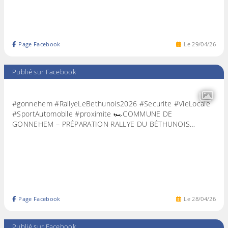
Page Facebook
Le
29
/
04
/
26
Publié sur Facebook
#gonnehem #RallyeLeBethunois2026 #Securite #VieLocale
#SportAutomobile #proximite 🏎️COMMUNE DE
GONNEHEM – PRÉPARATION RALLYE DU BÉTHUNOIS…
Page Facebook
Le
28
/
04
/
26
Publié sur Facebook