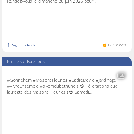
Rendez-vous le dimanche 28 juin 2026 pour…
Page Facebook
Le
10
/
05
/
26
Publié sur Facebook
#Gonnehem #MaisonsFleuries #CadreDeVie #Jardinage
#VivreEnsemble #sivomdubethunois 🌸 Félicitations aux
lauréats des Maisons Fleuries ! 🌸 Samedi…