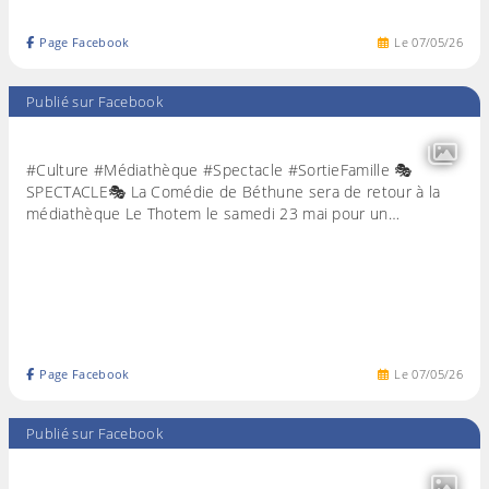
Page Facebook
Le
07
/
05
/
26
Publié sur Facebook
#Culture #Médiathèque #Spectacle #SortieFamille 🎭
SPECTACLE🎭 La Comédie de Béthune sera de retour à la
médiathèque Le Thotem le samedi 23 mai pour un…
Page Facebook
Le
07
/
05
/
26
Publié sur Facebook