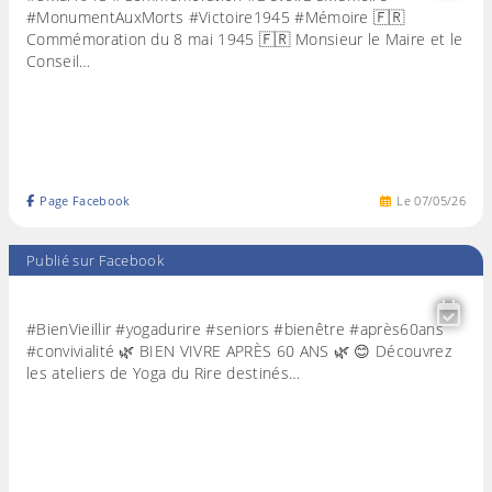
#MonumentAuxMorts #Victoire1945 #Mémoire 🇫🇷
Commémoration du 8 mai 1945 🇫🇷 Monsieur le Maire et le
Conseil…
Page Facebook
Le
07
/
05
/
26
Publié sur Facebook
#BienVieillir #yogadurire #seniors #bienêtre #après60ans
#convivialité 🌿 BIEN VIVRE APRÈS 60 ANS 🌿 😊 Découvrez
les ateliers de Yoga du Rire destinés…