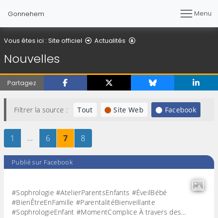
Menu
Gonnehem
Nouvelles
Vous êtes ici :
Site officiel
Actualités
Nouvelles
Partagez
Filtrer la source :
Tout
Site Web
Facebook
Page
sur 8
…
Page
sur 8
Page
sur 8
Page
sur 8
1
6
7
8
Publié sur Facebook
#Sophrologie #AtelierParentsEnfants #ÉveilBébé
#BienÊtreEnFamille #ParentalitéBienveillante
#SophrologieEnfant #MomentComplice À travers des…