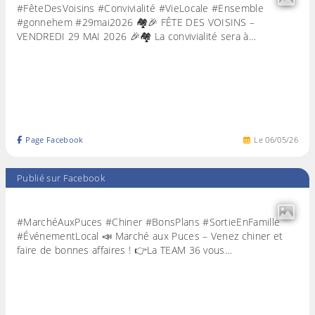
#FêteDesVoisins #Convivialité #VieLocale #Ensemble
#gonnehem #29mai2026 🏘️🎉 FÊTE DES VOISINS –
VENDREDI 29 MAI 2026 🎉🏘️ La convivialité sera à…
Page Facebook
Le
06
/
05
/
26
Publié sur Facebook
#MarchéAuxPuces #Chiner #BonsPlans #SortieEnFamille
#ÉvénementLocal 📣 Marché aux Puces – Venez chiner et
faire de bonnes affaires ! 👉La TEAM 36 vous…