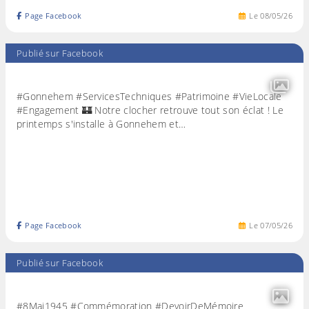
Page Facebook
Le
08
/
05
/
26
Publié sur Facebook
#Gonnehem #ServicesTechniques #Patrimoine #VieLocale
#Engagement 🏰 Notre clocher retrouve tout son éclat ! Le
printemps s'installe à Gonnehem et…
Page Facebook
Le
07
/
05
/
26
Publié sur Facebook
#8Mai1945 #Commémoration #DevoirDeMémoire