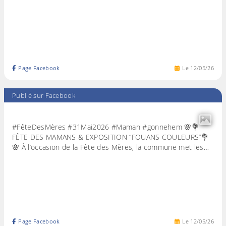
Page Facebook
Le
12
/
05
/
26
Publié sur Facebook
#FêteDesMères #31Mai2026 #Maman #gonnehem 🌸💐
FÊTE DES MAMANS & EXPOSITION “FOUANS COULEURS”💐
🌸 À l’occasion de la Fête des Mères, la commune met les…
Page Facebook
Le
12
/
05
/
26