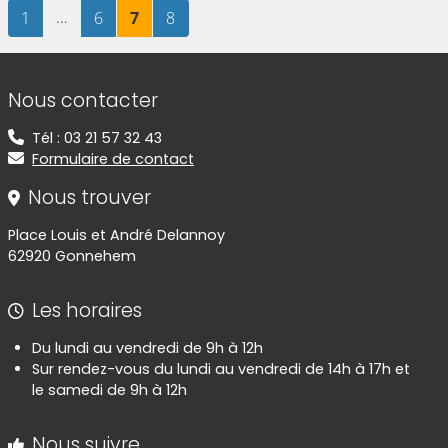
Page
sur 8
…
Page
sur 8
Page
sur 8
Page
sur 8
1
6
7
8
Informations de contact
Nous contacter
Tél : 03 21 57 32 43
Formulaire de contact
Nous trouver
Place Louis et André Delannoy
62920 Gonnehem
Les horaires
Du lundi au vendredi de 9h à 12h
Sur rendez-vous du lundi au vendredi de 14h à 17h et
le samedi de 9h à 12h
Nous suivre