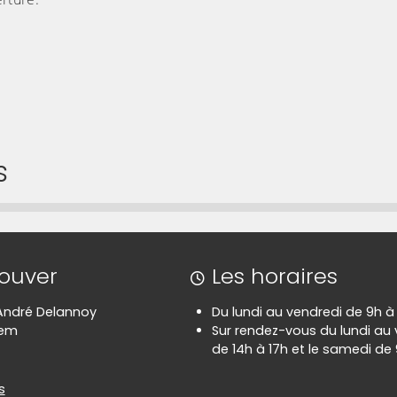
s
 lien qui permet d'accéder directement à cette ca
rouver
Les horaires
 André Delannoy
Du lundi au vendredi de 9h à
hem
Sur rendez-vous du lundi au
de 14h à 17h et le samedi de 
es
s