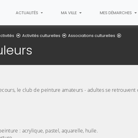
ACTUALITÉS
MA VILLE
MES DÉMARCHES
Fouans 
ctivités
Activités culturelles
Associations culturelles
leurs
e secours, le club de peinture amateurs - adultes se retrouven
inture : acrylique, pastel, aquarelle, huile.
rture.