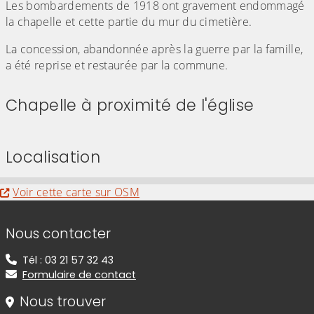
Les bombardements de 1918 ont gravement endommagé
la chapelle et cette partie du mur du cimetière.
La concession, abandonnée après la guerre par la famille,
a été reprise et restaurée par la commune.
Chapelle à proximité de l'église
(Cliquez sur l'image pour l'agrandir)
Localisation
Evitez la carte interactive ci-après et aller au
Voir cette carte sur OSM
Informations de contact
Nous contacter
Tél : 03 21 57 32 43
Formulaire de contact
Nous trouver