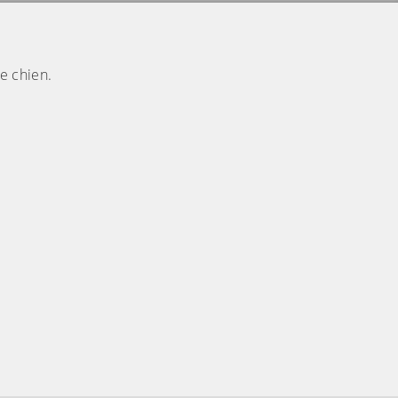
e chien.
ndir)
(Cliquez sur l'image pour l'agrandir)