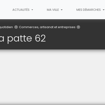
ACTUALITÉS
MA VILLE
MES DÉMARCHES
La main à la pat
uotidien
Commerces, artisanat et entreprises
a patte 62