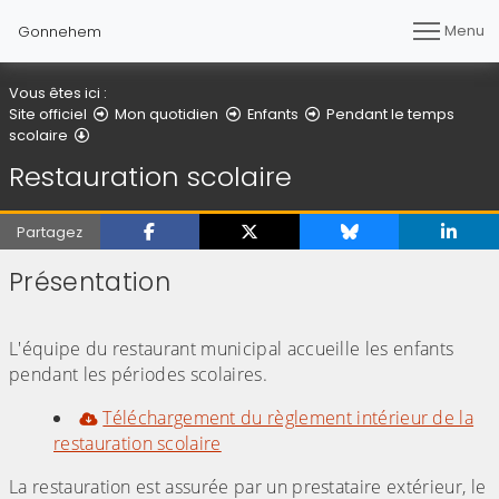
Menu
Gonnehem
Vous êtes ici :
Site officiel
Mon quotidien
Enfants
Pendant le temps
Restauration scolaire
scolaire
Restauration scolaire
Partagez
Présentation
(Cliquez sur l'image pour l'agrandir)
(Cliquez sur l'image pour l'agrandir)
L'équipe du restaurant municipal accueille les enfants
pendant les périodes scolaires.
Téléchargement du règlement intérieur de la
restauration scolaire
La restauration est assurée par un prestataire extérieur, le