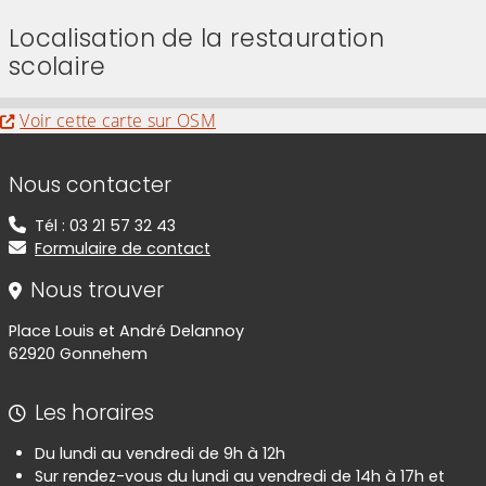
Localisation de la restauration
scolaire
Evitez la carte interactive ci-après et aller au
Voir cette carte sur OSM
Informations de contact
Nous contacter
Tél : 03 21 57 32 43
Formulaire de contact
Nous trouver
Place Louis et André Delannoy
62920 Gonnehem
Les horaires
Du lundi au vendredi de 9h à 12h
Sur rendez-vous du lundi au vendredi de 14h à 17h et