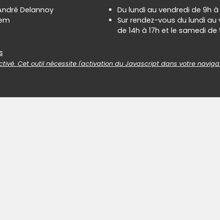
 André Delannoy
Du lundi au vendredi de 9h à
hem
Sur rendez-vous du lundi au
de 14h à 17h et le samedi de 
es
s
tivé. Cet outil nécessite l'activation du Javascript dans votre naviga