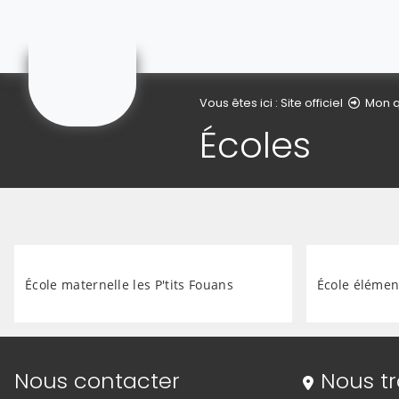
Gonnehem
Vous êtes ici :
Site officiel
Mon q
Écoles
École maternelle les P'tits Fouans
École élémen
Informations de contact
Nous contacter
Nous t