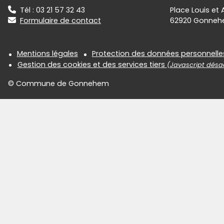
Tél : 03 21 57 32 43
Place Louis et
Formulaire de contact
62920 Gonne
Informations réglementair
Mentions légales
Protection des données personnelle
Gestion des cookies et des services tiers
(Javascript désac
© Commune de Gonnehem