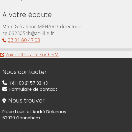
A votre écoute
Mme Géraldine MÉNARD, directrice
ce.0623054h@ac-lille.fr
03 91 80 47 93
Evitez la carte interactive ci-après et aller au
Voir cette carte sur OSM
Informations de contact
Nous contacter
Tél : 03 21 57 32 43
Formulaire de contact
Nous trouver
Place Louis et André Delannoy
62920 Gonnehem